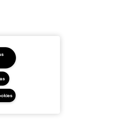
as
das
ookies