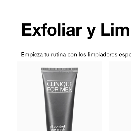
Skip
to
main
content
Exfoliar y Lim
Empieza tu rutina con los limpiadores espec