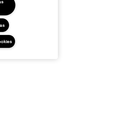
as
das
ookies
ivas.